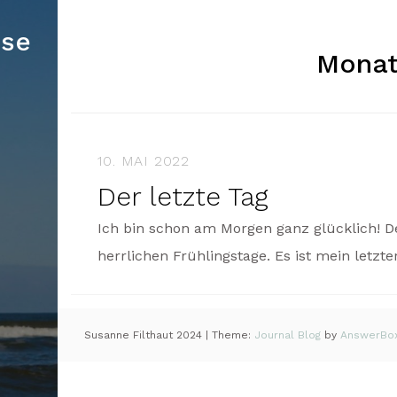
use
Mona
10. MAI 2022
Der letzte Tag
Ich bin schon am Morgen ganz glücklich! Der
herrlichen Frühlingstage. Es ist mein letzt
Susanne Filthaut 2024
|
Theme:
Journal Blog
by
AnswerBo