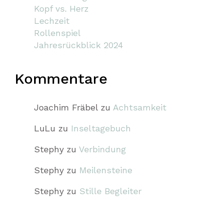
Kopf vs. Herz
Lechzeit
Rollenspiel
Jahresrückblick 2024
Kommentare
Joachim Fräbel
zu
Achtsamkeit
LuLu
zu
Inseltagebuch
Stephy
zu
Verbindung
Stephy
zu
Meilensteine
Stephy
zu
Stille Begleiter