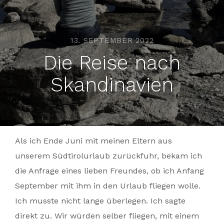
13. SEPTEMBER 2022
Die Reise nach
Skandinavien
Als ich Ende Juni mit meinen Eltern aus
unserem Südtirolurlaub zurückfuhr, bekam ich
die Anfrage eines lieben Freundes, ob ich Anfang
September mit ihm in den Urlaub fliegen wolle.
Ich musste nicht lange überlegen. Ich sagte
direkt zu. Wir würden selber fliegen, mit einem