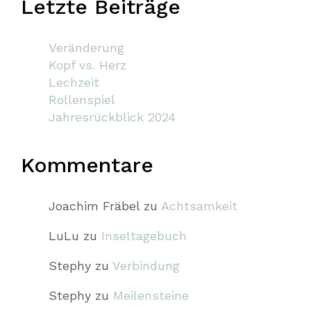
Letzte Beiträge
Veränderung
Kopf vs. Herz
Lechzeit
Rollenspiel
Jahresrückblick 2024
Kommentare
Joachim Fräbel
zu
Achtsamkeit
LuLu
zu
Inseltagebuch
Stephy
zu
Verbindung
Stephy
zu
Meilensteine