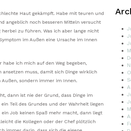
Arc
schlechte Haut gekämpft. Habe mit teuren und
nd angeblich noch besseren Mitteln versucht
J
herbei zu führen. Was ich aber lange nicht
J
s Symptom im Außen eine Ursache im Innen
J
M
D
 habe ich mich auf den Weg begeben,
N
h ansetzen muss, damit sich Dinge wirklich
O
S
im Außen, sondern immer im Innen.
A
J
t, dann ist nie der Grund, dass Dinge im
J
 ein Teil des Grundes und der Wahrheit liegen
M
 ein Job keinen Spaß mehr macht, dann liegt
A
lleicht die Kollegen oder der Chef plötzlich
F
uch immer darin, dass sich die eigene
D