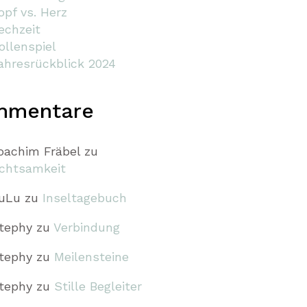
opf vs. Herz
echzeit
ollenspiel
ahresrückblick 2024
mmentare
oachim Fräbel
zu
chtsamkeit
uLu
zu
Inseltagebuch
tephy
zu
Verbindung
tephy
zu
Meilensteine
tephy
zu
Stille Begleiter