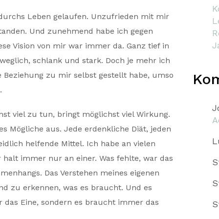
K
 durchs Leben gelaufen. Unzufrieden mit mir
L
standen. Und zunehmend habe ich gegen
R
J
ese Vision von mir war immer da. Ganz tief in
 beweglich, schlank und stark. Doch je mehr ich
 Beziehung zu mir selbst gestellt habe, umso
Ko
.
J
t viel zu tun, bringt möglichst viel Wirkung.
A
les Mögliche aus. Jede erdenkliche Diät, jeden
L
dlich helfende Mittel. Ich habe an vielen
 halt immer nur an einer. Was fehlte, war das
S
menhangs. Das Verstehen meines eigenen
S
und zu erkennen, was es braucht. Und es
r das Eine, sondern es braucht immer das
S