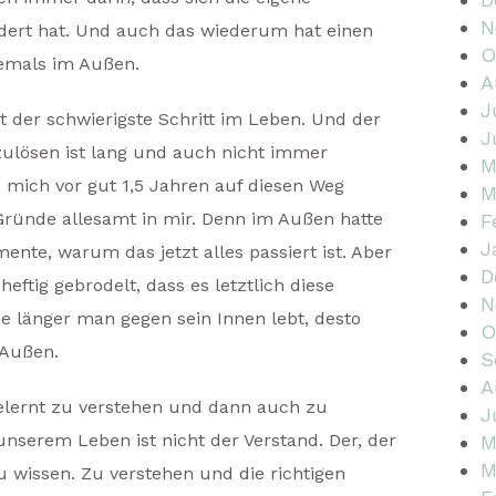
N
ndert hat. Und auch das wiederum hat einen
O
iemals im Außen.
A
J
ht der schwierigste Schritt im Leben. Und der
J
ulösen ist lang und auch nicht immer
M
 mich vor gut 1,5 Jahren auf diesen Weg
M
Gründe allesamt in mir. Denn im Außen hatte
F
J
ente, warum das jetzt alles passiert ist. Aber
D
eftig gebrodelt, dass es letztlich diese
N
Je länger man gegen sein Innen lebt, desto
O
 Außen.
S
A
 gelernt zu verstehen und dann auch zu
J
unserem Leben ist nicht der Verstand. Der, der
M
M
u wissen. Zu verstehen und die richtigen