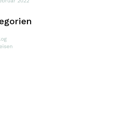
ebruar 2022
egorien
log
eisen